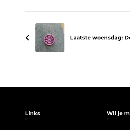
Post
Navigation
Laatste woensdag: D
Links
Wil je 